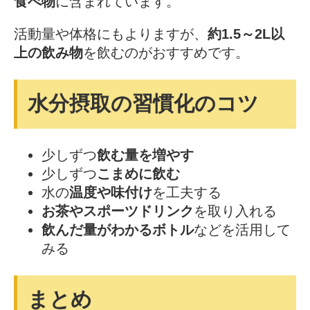
食べ物
に含まれています。
活動量や体格にもよりますが、
約1.5～2L以
上の飲み物
を飲むのがおすすめです。
水分摂取の習慣化のコツ
少しずつ
飲む量を増やす
少しずつ
こまめに飲む
水の
温度や味付け
を工夫する
お茶やスポーツドリンク
を取り入れる
飲んだ量がわかるボトル
などを活用して
みる
まとめ