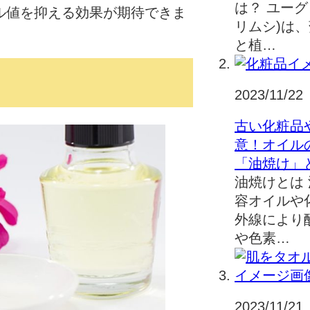
は？ ユーグ
ル値を抑える効果が期待できま
リムシ)は
と植…
2023/11/22
古い化粧品
意！オイル
「油焼け」
油焼けとは
容オイルや
外線により
や色素…
2023/11/21