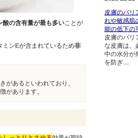
皮膚のバリ
れや敏感肌
ン酸の含有量が最も多い
ことが
能の低下の
皮膚のバリ
な皮膚は、
タミンEが含まれているため
非
中の水分が
を防ぎ…
きがあるといわれており、
徴があります。
をしっとりとさせる
効果が期待