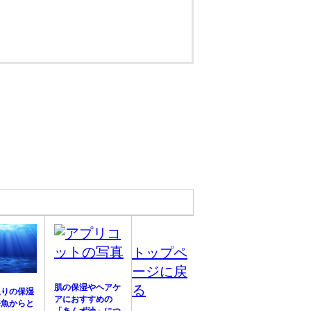
トップペ
ージに戻
肌の保湿やヘアケ
る
上りの保湿
アにおすすめの
海魚からと
「あんず油」につ