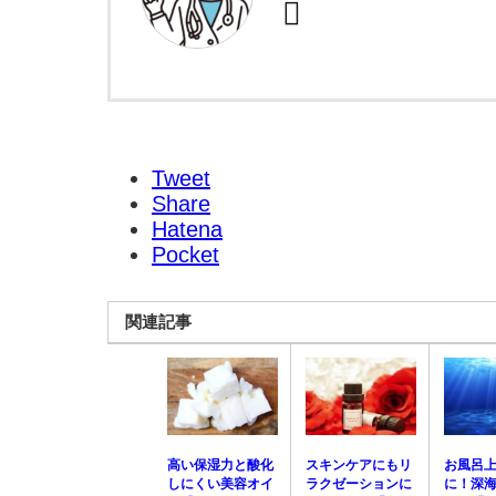
Tweet
Share
Hatena
Pocket
関連記事
高い保湿力と酸化
スキンケアにもリ
お風呂
しにくい美容オイ
ラクゼーションに
に！深