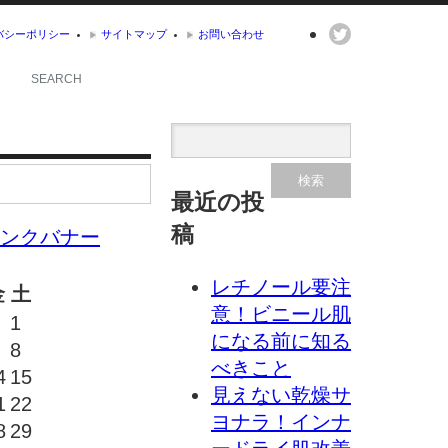
バシーポリシー
サイトマップ
お問い合わせ
最近の投
稿
レチノール要注
金
土
意！ビニール肌
1
になる前に知る
8
べきこと
4
15
見えない乾燥サ
1
22
ヨナラ！インナ
8
29