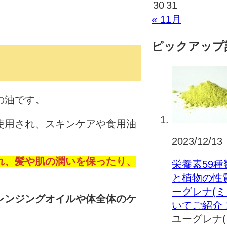
30
31
« 11月
ピックアップ
の油です。
使用され、スキンケアや食用油
2023/12/13
れ、髪や肌の潤いを保ったり、
栄養素59
と植物の性
ーグレナ(ミ
レンジングオイルや体全体のケ
いてご紹介
。
ユーグレナ(