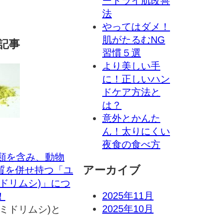
ードライ肌改善
法
やってはダメ！
肌がたるむNG
記事
習慣５選
より美しい手
に！正しいハン
ドケア方法と
は？
意外とかんた
ん！太りにくい
夜食の食べ方
種類を含み、動物
アーカイブ
質を併せ持つ「ユ
ドリムシ)」につ
2025年11月
！
2025年10月
ミドリムシ)と